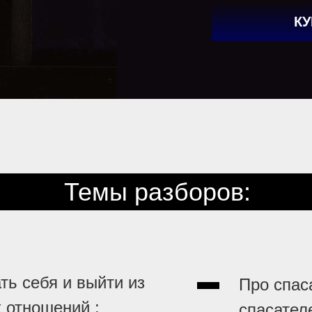
КУ
Темы разборов:
49
ть себя и выйти из
Про спас
 отношений ;
спасателе