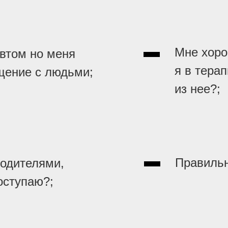
Мне хоро
втом но меня
я в тера
щение с людьми;
из нее?;
Правильн
одителями,
оступаю?;