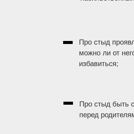
Про стыд прояв
можно ли от нег
избавиться;
Про стыд быть 
перед родителя