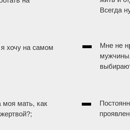
ботать на
Всегда н
Мне не н
 я хочу на самом
мужчины,
выбираю
Постоянн
 моя мать, как
проявлен
 жертвой?;