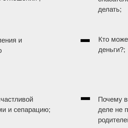
делать;
Кто може
ления и
деньги?;
о
счастливой
Почему в
ми и сепарацию;
деле не 
родителе