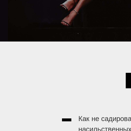
Как не садирова
насильственных