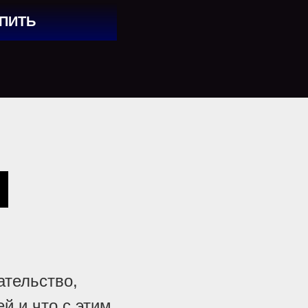
ПИТЬ
00₽
ательство,
й и что с этим