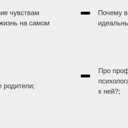
ние чувствам
Почему в
 жизнь на самом
идеальны
Про про
психолог
 родители;
к ней?;