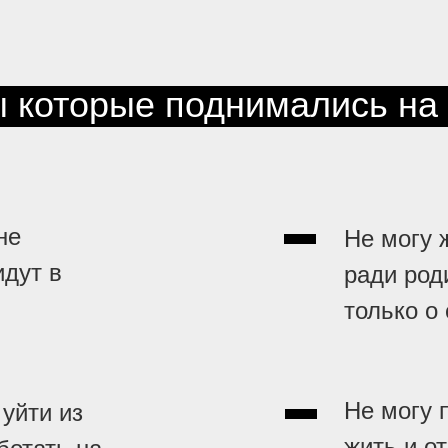
 которые поднимались на 
не
Не могу 
идут в
ради род
только о
Не могу 
уйти из
жить и от