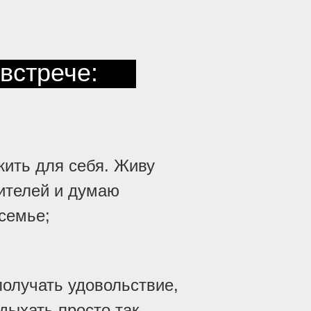
встрече:
жить для себя. Живу
ителей и думаю
 семье;
получать удовольствие,
дыхать просто так.